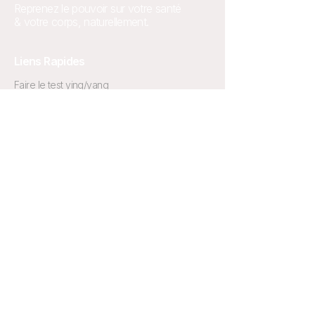
Reprenez le pouvoir sur votre santé
& votre corps, naturellement.
Liens Rapides
Faire le test ying/yang
Accueil
Articles & Recettes
Newsletter
Contact
Nos programmes
Cure régénérative
L’Apprenti
L’Alchimiste
L’Académie
Le livre