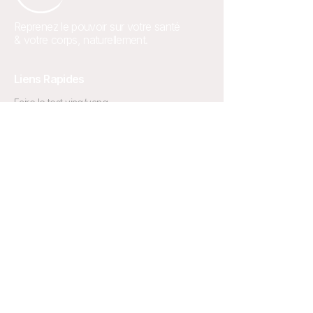
Reprenez le pouvoir sur votre santé
& votre corps, naturellement.
Liens Rapides
Faire le test ying/yang
Accueil
Articles & Recettes
Newsletter
Contact
Nos programmes
Cure régénérative
L’Apprenti
L’Alchimiste
L’Académie
Le livre