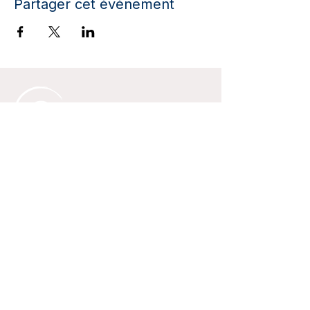
Partager cet événement
Reprenez le pouvoir sur votre santé
& votre corps, naturellement.
Liens Rapides
Faire le test ying/yang
Accueil
Articles & Recettes
Newsletter
Contact