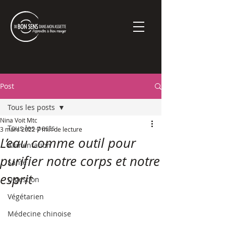
Post
Tous les posts
Nina Voit Mtc
Tous les posts
3 mars 2022
7 min de lecture
L’eau comme outil pour
Alimentation
purifier notre corps et notre
Santé
esprit
Digestion
Végétarien
Médecine chinoise